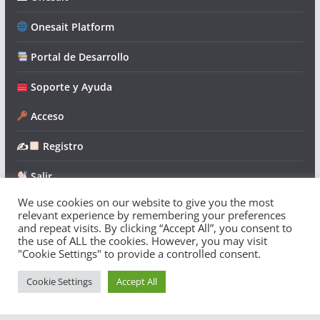
Onesait Platform
Portal de Desarrollo
Soporte y Ayuda
Acceso
✍
Registro
Salir
We use cookies on our website to give you the most
relevant experience by remembering your preferences
and repeat visits. By clicking “Accept All”, you consent to
the use of ALL the cookies. However, you may visit
"Cookie Settings" to provide a controlled consent.
Copyright © 2026
Onesait Platform Community
. Todos los
derechos reservados.
Cookie Settings
Accept All
Tema:
ColorMag
por ThemeGrill. Funciona con
WordPress
.