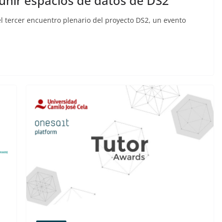
 unir espacios de datos de DS2
el tercer encuentro plenario del proyecto DS2, un evento