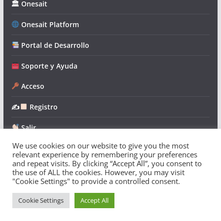
🏛 Onesait
Onesait Platform
Portal de Desarrollo
Soporte y Ayuda
Acceso
✍
Registro
Salir
We use cookies on our website to give you the most
relevant experience by remembering your preferences
and repeat visits. By clicking “Accept All”, you consent to
the use of ALL the cookies. However, you may visit
"Cookie Settings" to provide a controlled consent.
Copyright © 2026
Onesait Platform Community
. Todos los
derechos reservados.
Cookie Settings
Accept All
Tema:
ColorMag
por ThemeGrill. Funciona con
WordPress
.