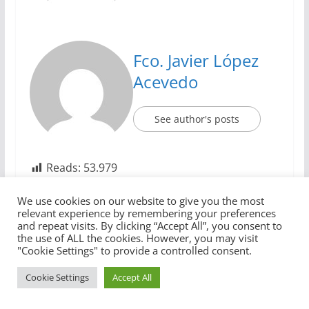
Fco. Javier López
Acevedo
See author's posts
Reads:
53.979
We use cookies on our website to give you the most
relevant experience by remembering your preferences
Mejoras en la usabilidad de los Dashboard
and repeat visits. By clicking “Accept All”, you consent to
the use of ALL the cookies. However, you may visit
Analizando las tendencias tecnológicas de Gartner
"Cookie Settings" to provide a controlled consent.
para este 2024
Cookie Settings
Accept All
También te puede gustar