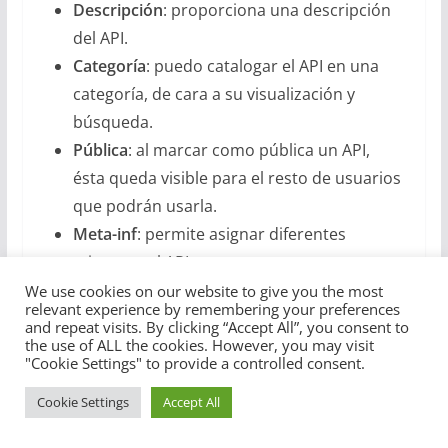
Descripción
: proporciona una descripción
del API.
Categoría
: puedo catalogar el API en una
categoría, de cara a su visualización y
búsqueda.
Pública
: al marcar como pública un API,
ésta queda visible para el resto de usuarios
que podrán usarla.
Meta-inf
: permite asignar diferentes
etiquetas al API.
Imagen
: permite asignar una imagen al API.
We use cookies on our website to give you the most
relevant experience by remembering your preferences
and repeat visits. By clicking “Accept All”, you consent to
the use of ALL the cookies. However, you may visit
Para este ejemplo, vamos a rellenar dichos campos
"Cookie Settings" to provide a controlled consent.
con algo como esto:
Cookie Settings
Accept All