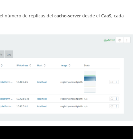
el número de réplicas del
cache-server
desde el
CaaS
, cada