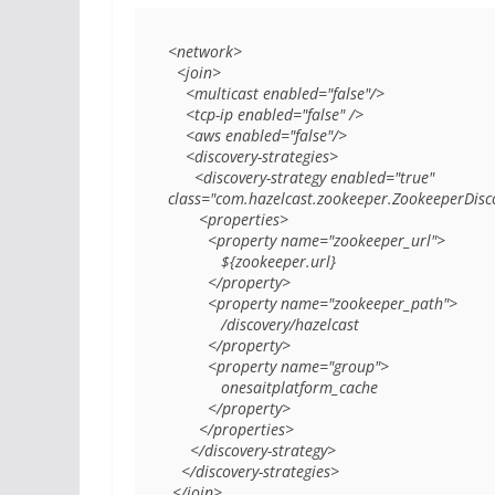
<network>

  <join>

    <multicast enabled="false"/>

    <tcp-ip enabled="false" />

    <aws enabled="false"/>

    <discovery-strategies>

      <discovery-strategy enabled="true"

class="com.hazelcast.zookeeper.ZookeeperDisco
       <properties>

         <property name="zookeeper_url">

            ${zookeeper.url}

         </property>

         <property name="zookeeper_path">

            /discovery/hazelcast

         </property>

         <property name="group">

            onesaitplatform_cache

         </property>

       </properties>

     </discovery-strategy>

   </discovery-strategies>

 </join>
