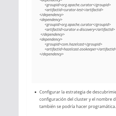
     <groupId>org.apache.curator</groupId>

     <artifactId>curator-test</artifactId>

</dependency>

<dependency>

     <groupId>org.apache.curator</groupId>

     <artifactId>curator-x-discovery</artifactId>

 </dependency>

<dependency>

     <groupId>com.hazelcast</groupId>

     <artifactId>hazelcast-zookeeper</artifactId>

</dependency>

Configurar la estrategia de descubrimie
configuración del cluster y el nombre d
también se podría hacer programática.