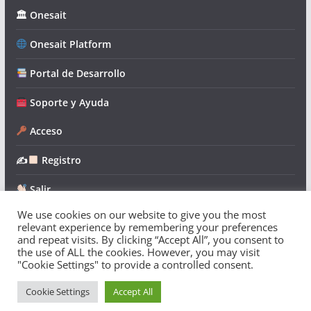
🏛 Onesait
Onesait Platform
Portal de Desarrollo
Soporte y Ayuda
Acceso
✍
Registro
Salir
We use cookies on our website to give you the most
relevant experience by remembering your preferences
and repeat visits. By clicking “Accept All”, you consent to
the use of ALL the cookies. However, you may visit
"Cookie Settings" to provide a controlled consent.
Copyright © 2026
Onesait Platform Community
. Todos los
derechos reservados.
Cookie Settings
Accept All
Tema:
ColorMag
por ThemeGrill. Funciona con
WordPress
.