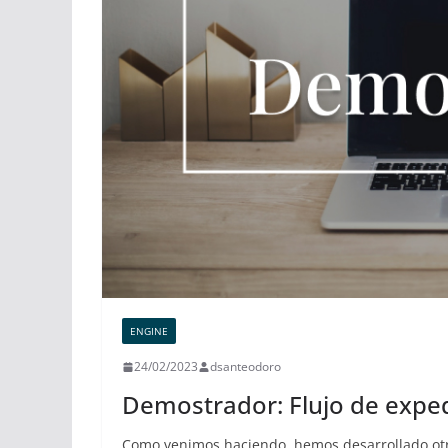
ENGINE
24/02/2023
dsanteodoro
Demostrador: Flujo de expe
Como venimos haciendo, hemos desarrollado ot