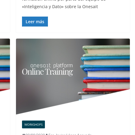
«Inteligencia y Dato» sobre la Onesait
Leer más
WORKSHOPS