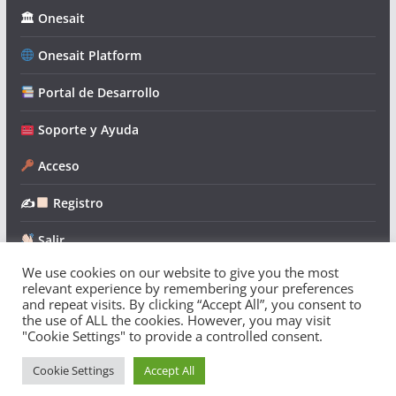
🏛 Onesait
Onesait Platform
Portal de Desarrollo
Soporte y Ayuda
Acceso
✍
Registro
Salir
We use cookies on our website to give you the most
relevant experience by remembering your preferences
and repeat visits. By clicking “Accept All”, you consent to
the use of ALL the cookies. However, you may visit
"Cookie Settings" to provide a controlled consent.
Copyright © 2026
Onesait Platform Community
. Todos los
derechos reservados.
Cookie Settings
Accept All
Tema:
ColorMag
por ThemeGrill. Funciona con
WordPress
.