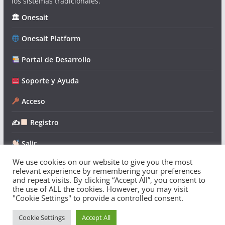
los sistemas tradicionales.
🏛 Onesait
Onesait Platform
Portal de Desarrollo
Soporte y Ayuda
Acceso
✍
Registro
Salir
We use cookies on our website to give you the most
relevant experience by remembering your preferences
and repeat visits. By clicking “Accept All”, you consent to
the use of ALL the cookies. However, you may visit
"Cookie Settings" to provide a controlled consent.
Copyright © 2026
Onesait Platform Community
. Todos los
derechos reservados.
Cookie Settings
Accept All