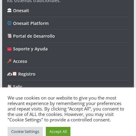
los sistemas tradicionales.
🏛 Onesait
Onesait Platform
Portal de Desarrollo
Soporte y Ayuda
Acceso
✍
Registro
Salir
We use cookies on our website to give you the most
relevant experience by remembering your preferences
and repeat visits. By clicking “Accept All”, you consent to
the use of ALL the cookies. However, you may visit
"Cookie Settings" to provide a controlled consent.
Copyright © 2026
Onesait Platform Community
. Todos los
derechos reservados.
Cookie Settings
Accept All