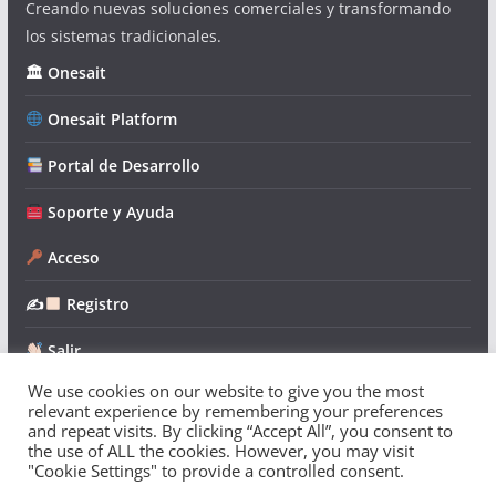
Creando nuevas soluciones comerciales y transformando
los sistemas tradicionales.
🏛 Onesait
Onesait Platform
Portal de Desarrollo
Soporte y Ayuda
Acceso
✍
Registro
Salir
We use cookies on our website to give you the most
relevant experience by remembering your preferences
and repeat visits. By clicking “Accept All”, you consent to
the use of ALL the cookies. However, you may visit
"Cookie Settings" to provide a controlled consent.
Copyright © 2026
Onesait Platform Community
. Todos los