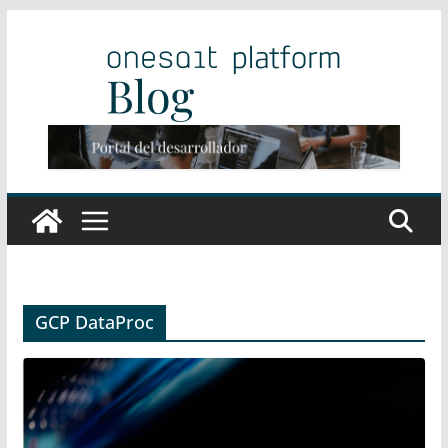
Saltar
al
contenido
GCP DataProc