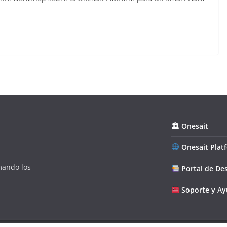
🏛 Onesait
Onesait Plat
mando los
Portal de Des
Soporte y A