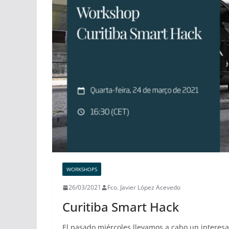
WORKSHOPS
26/03/2021
Fco. Javier López Acevedo
Curitiba Smart Hack
El pasado miércoles llevamos a cabo un interes