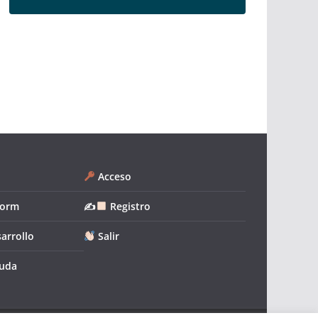
Acceso
form
✍
Registro
arrollo
Salir
yuda