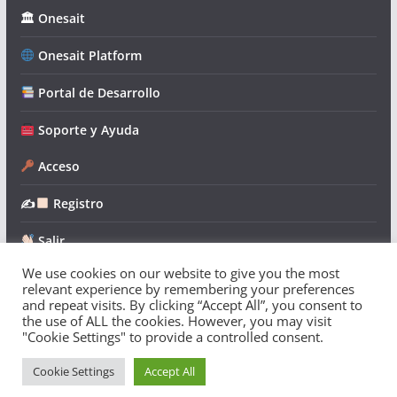
🏛 Onesait
Onesait Platform
Portal de Desarrollo
Soporte y Ayuda
Acceso
✍
Registro
Salir
We use cookies on our website to give you the most
relevant experience by remembering your preferences
and repeat visits. By clicking “Accept All”, you consent to
the use of ALL the cookies. However, you may visit
"Cookie Settings" to provide a controlled consent.
Copyright © 2026
Onesait Platform Community
. Todos los
derechos reservados.
Cookie Settings
Accept All
Tema:
ColorMag
por ThemeGrill. Funciona con
WordPress
.