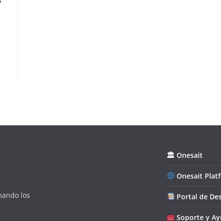
.
🏛 Onesait
Onesait Plat
mando los
Portal de Des
Soporte y A