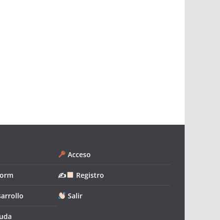
Acceso
form
✍
Registro
arrollo
Salir
yuda