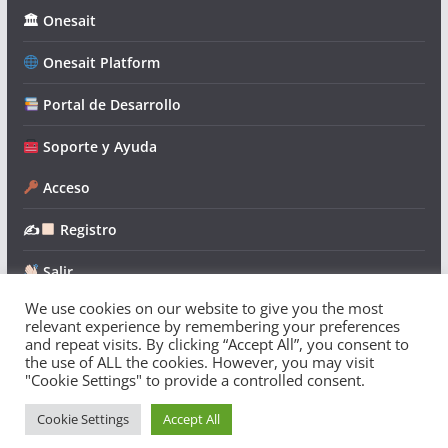
🏛 Onesait
Onesait Platform
Portal de Desarrollo
Soporte y Ayuda
Acceso
✍
Registro
Salir
We use cookies on our website to give you the most
relevant experience by remembering your preferences
and repeat visits. By clicking “Accept All”, you consent to
the use of ALL the cookies. However, you may visit
"Cookie Settings" to provide a controlled consent.
Copyright © 2026
Onesait Platform Community
. Todos los
derechos reservados.
Cookie Settings
Accept All
Tema:
ColorMag
por ThemeGrill. Funciona con
WordPress
.