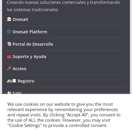
Creando nuevas soluciones comerciales y transformando
los sistemas tradicionales.
🏛 Onesait
Onesait Platform
Portal de Desarrollo
Soporte y Ayuda
Acceso
✍
Registro
Salir
We use cookies on our website to give you the most
relevant experience by remembering your preferences
and repeat visits. By clicking “Accept All”, you consent to
the use of ALL the cookies. However, you may visit
"Cookie Settings" to provide a controlled consent.
Copyright © 2026
Onesait Platform Community
. Todos los