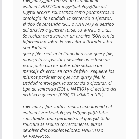
raw_query_file
: realiza una llamada al 
endpoint /REST/Ontology/{ontology}/file del 
Digital Broker, solicitando como parámetros la 
ontología (la Entidad), la sentencia a ejecutar, 
el tipo de sentencia (SQL o NATIVA) y el destino 
del archivo a generar (DISK, S3_MINIO o URL). 
Se realiza para generar un archivo JSON con la 
información sobre la consulta solicitada sobre 
una Entidad. 

query_file: realiza la llamada a raw_query_file, 
maneja la respuesta y devuelve un estado de 
éxito junto con los datos obtenidos, o un 
mensaje de error en caso de fallo. Requiere los 
mismos parámetros que raw_query_file: la 
Entidad (ontología), la sentencia a ejecutar, el 
tipo de sentencia (SQL o NATIVA) y el destino del 
archivo a generar (DISK, S3_MINIO o URL).

raw_query_file_status
: realiza una llamada al 
endpoint /rest/ontology/file/{queryId}/status, 
solicitando como parámetro el queryId. Si la 
solicitud se realiza correctamente, puede 
devolver dos posibles valores: FINISHED o 
IN_PROGRESS. 
