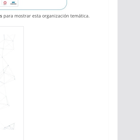
s
para mostrar esta organización temática.